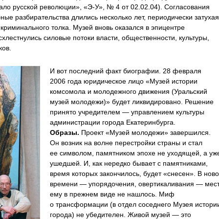
кало русской революции»,
«Э-У»
, № 4 от 02.02.04). Согласования
бные разбирательства длились несколько лет, периодически затухая
 криминального толка. Музей вновь оказался в эпицентре
схлестнулись силовые потоки власти, общественности, культуры,
ков.
И вот последний факт биографии. 28 февраля
2006 года юридическое лицо «Музей истории
комсомола и молодежного движения (Уральский
музей молодежи)» будет ликвидировано. Решение
принято учредителем — управлением культуры
администрации города Екатеринбурга.
Образы.
Проект «Музей молодежи» завершился.
Он возник на волне перестройки страны и стал
ее символом, памятником эпохе не уходящей, а уж
ушедшей. И, как нередко бывает с памятниками,
время которых закончилось, будет «снесен». В нов
времени — упорядочения, овертикаливания — мес
ему в прежнем виде не нашлось. Миф
о трансформации (в отдел соседнего Музея истори
города) не убедителен. Живой музей — это