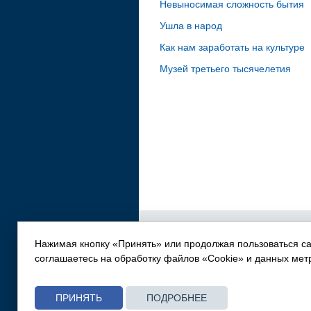
Невыносимая сложность бытия
Ушла в народ
Как нам заработать на культуре
Музей третьего тысячелетия
О нас
|
Реклама в журнале
|
Ре
Согласие на обработку ПдН
|
Эк
Нажимая кнопку «Принять» или продолжая пользоваться с
соглашаетесь на обработку файлов «Cookie» и данных мет
Сетевое издание «Эксперт-Урал» зарег
Регистрационный номер: Эл № ФС77-83
Учредитель: ООО «Аналитический центр 
Знак информационной продукции 12+.
ПРИНЯТЬ
ПОДРОБНЕЕ