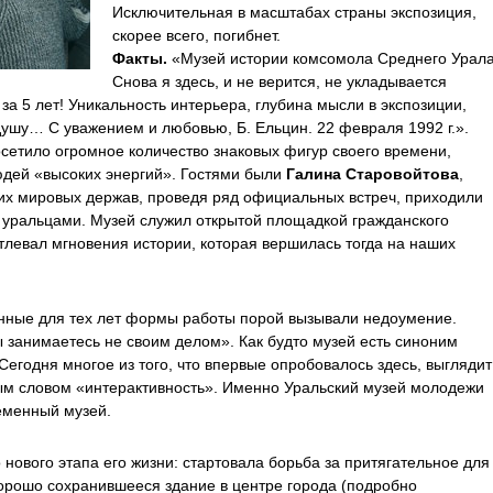
Исключительная в масштабах страны экспозиция,
скорее всего, погибнет.
Факты.
«Музей истории комсомола Среднего Урала
Снова я здесь, и не верится, не укладывается
ь за 5 лет! Уникальность интерьера, глубина мысли в экспозиции,
ушу… С уважением и любовью, Б. Ельцин. 22 февраля 1992 г.».
сетило огромное количество знаковых фигур своего времени,
дей «высоких энергий». Гостями были
Галина Старовойтова
,
их мировых держав, проведя ряд официальных встреч, приходили
 уральцами. Музей служил открытой площадкой гражданского
тлевал мгновения истории, которая вершилась тогда на наших
нные для тех лет формы работы порой вызывали недоумение.
ы занимаетесь не своим делом». Как будто музей есть синоним
Сегодня многое из того, что впервые опробовалось здесь, выглядит
ым словом «интерактивность». Именно Уральский музей молодежи
еменный музей.
 нового этапа его жизни: стартовала борьба за притягательное для
хорошо сохранившееся здание в центре города (подробно