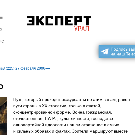
ие
Подписывай
на наш Tele
№8 (225) 27 февраля 2006
ю
П
уть, который проходят экскурсанты по этим залам, равен
пути страны в XX столетии, только в сжатой,
сконцентрированной форме. Война гражданская,
отечественная, ГУЛАГ, культ личности, господство
однопартийной идеологии нашли отражение в емких
и сильных образах и фактах. Зрители маршируют вместе