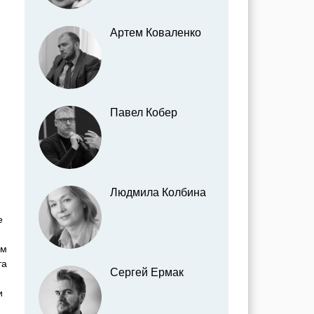
Артем Коваленко
Павел Кобер
Людмила Колбина
е
ом
та
Сергей Ермак
и