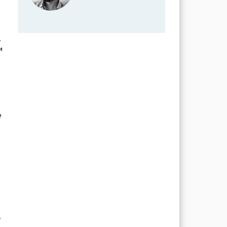
,
и
е
,
,