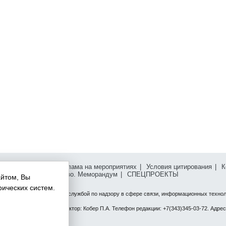
клама на сайте
|
Реклама на мероприятиях
|
Условия цитирования
|
К
сперт Урал Сообщество. Меморандум
|
СПЕЦПРОЕКТЫ
айтом, Вы
рических систем.
истрировано Федеральной службой по надзору в сфере связи, информационных технол
567.
«Эксперт». Главный редактор: Кобер П.А. Телефон редакции: +7(343)345-03-72. Адрес 