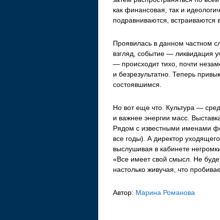
как финансовая, так и идеологи
подравниваются, встраиваются в
Проявилась в данном частном с
взгляд, событие — ликвидация у
— происходит тихо, почти незам
и безрезультатно. Теперь привы
состоявшимся.
Но вот еще что. Культура — сре
и важнее энергии масс. Выстав
Рядом с известными именами фо
все годы). А директор уходящег
выслушивая в кабинете негромки
«Все имеет свой смысл. Не буде
настолько живучая, что пробива
Автор:
Марина Романова