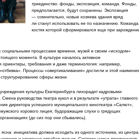
триединство: фонды, экспозиция, команда. Фонды,
предполагается, будут сохранены. Экспозиция
— сомнительно, новые хозяева здания вряд
ли станут использовать ее по назначению. Команда
костяк которой сформировался еще при зарождени
с социальными процессами времени, музей и своим «исходом»
тоящего момента. В культуре началось активное
ориентиры, требования и даже терминология: например,
 «отбивка». Процессы «овертикаливания» достигли и этой наимене
 структурированию сферы жизни.
 учреждения культуры Екатеринбурга лихорадит кадровыми
Смена руководства театра кукол и в результате «утрата» главного
ние директора успешного муниципального кинотеатра «Салют»;
 мужского хорового лицея; будоражащие слухи о грядущих
организациях (до сих пор они сбывались).
ясна: инициатива должна исходить из одного источника, из центра
 цепочке и слаженно отрабатываться. Системе нужна прозрачность