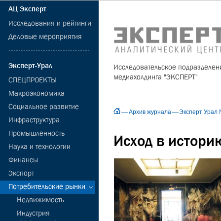
АЦ Эксперт
Исследования и рейтинги
Деловые мероприятия
Эксперт-Урал
Исследовательское подразделен
медиахолдинга "ЭКСПЕРТ"
СПЕЦПРОЕКТЫ
Макроэкономика
Социальное развитие
Архив журнала
Эксперт Урал 
Инфраструктура
Промышленность
Исход в истори
Наука и технологии
Финансы
Экспорт
Потребительские рынки
Недвижимость
Индустрия