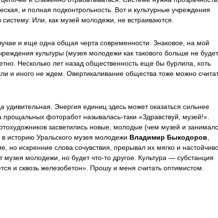
ческая, и полная подконтрольность. Вот и культурные учреждения
 систему. Или, как музей молодежи, не встраиваются.
лучае и еще одна общая черта современности. Знаковое, на мой
чреждения культуры (музея молодежи как такового больше не будет
етно. Несколько лет назад общественность еще бы бурлила, хоть
кли и иного не ждем. Овертикаливание общества тоже можно счита
да удивительная. Энергия единиц здесь может оказаться сильнее
ка прощальных фоторабот
называлась-таки
«Здравствуй, музей!».
тохудожников засветились новые, молодые (чем музей и занимал
о в историю Уральского музея молодежи
Владимир Быкодоров
,
е, но искренние слова сочувствия, прерывал их мягко и настойчиво
т музея молодежи, но будет
что-то
другое. Культура — субстанция
ется и сквозь железобетон». Прошу и меня считать оптимистом.