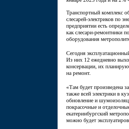
Финансы
Транспортный комплекс об
Экспорт
слесарей-электриков по эн
Потребительские рынки
предприятии есть определ
Политика
как слесари-ремонтники по
Практика управления
оборудования метрополитен
Архив журнала
Сегодня эксплуатационный
О журналe
Из них 12 ежедневно выход
Сюжеты
консервации, их планирую
на ремонт.
Тюменская область
Поддержка бизнеса
«Там будет произведена за
Цифровая
также всей электрики в ку
трансформация
обновление и шумоизоляци
Издания холдинга
покрасочные и отделочные
екатеринбургский метропо
можно будет эксплуатирова