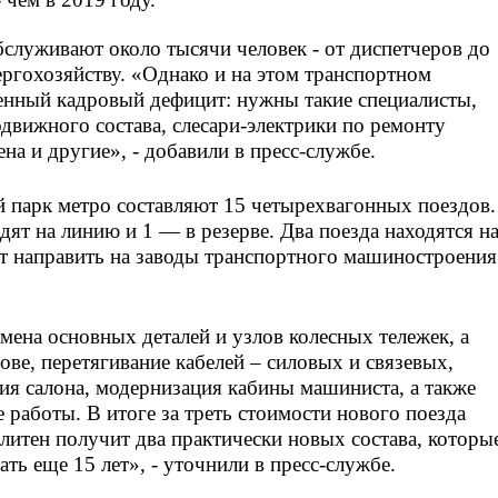
служивают около тысячи человек - от диспетчеров до
ергохозяйству. «Однако и на этом транспортном
енный кадровый дефицит: нужны такие специалисты,
движного состава, слесари-электрики по ремонту
а и другие», - добавили в пресс-службе.
 парк метро составляют 15 четырехвагонных поездов.
ят на линию и 1 — в резерве. Два поезда находятся н
т направить на заводы транспортного машиностроения
мена основных деталей и узлов колесных тележек, а
зове, перетягивание кабелей – силовых и связевых,
я салона, модернизация кабины машиниста, а также
 работы. В итоге за треть стоимости нового поезда
литен получит два практически новых состава, которы
ть еще 15 лет», - уточнили в пресс-службе.