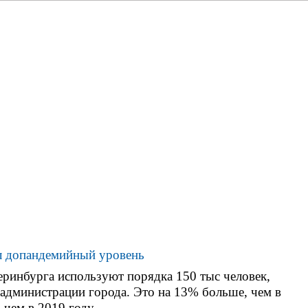
ение
к метро Екатеринбурга
 13%
л допандемийный уровень
еринбурга используют порядка 150 тыс человек,
 администрации города. Это на 13% больше, чем в
 чем в 2019 году.