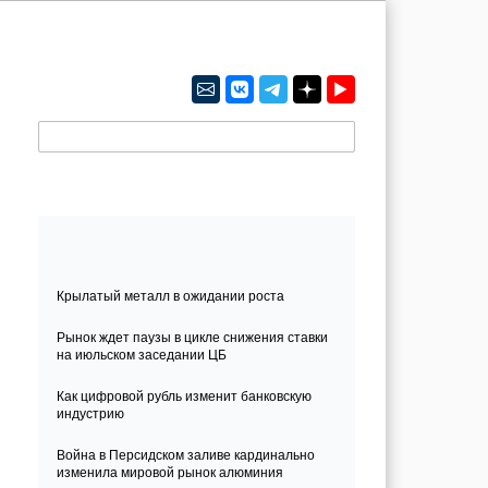
8 (343) 345 03 42
Актуальные тренды
Крылатый металл в ожидании роста
Рынок ждет паузы в цикле снижения ставки
на июльском заседании ЦБ
Как цифровой рубль изменит банковскую
индустрию
Война в Персидском заливе кардинально
изменила мировой рынок алюминия