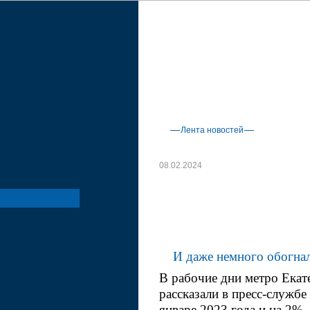
АЦ Эксперт
Исследования и
рейтинги
Деловые мероприятия
Исследовательское подраздел
медиахолдинга "ЭКСПЕРТ"
Эксперт-Урал
СПЕЦПРОЕКТЫ
Лента новостей
Макроэкономика
Социальное развитие
08.02.2024
Инфраструктура
Пассажиропото
Транспорт
увеличился на
ИТ и Связь
Энергетика
Строительство
И даже немного обогна
ЖКХ
В рабочие дни метро Екат
Промышленность
рассказали в пресс-службе
январе 2023 года и на 2% -
Наука и технологии