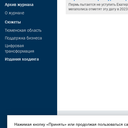
Архив журнала
Пермь пытается не уступить Екатер
мегаполиса отметят эту дату в 2023
О журналe
Сюжеты
Тюменская область
Поддержка бизнеса
Цифровая
трансформация
Издания холдинга
О нас
|
Реклама в журнале
|
Ре
Согласие на обработку ПдН
|
Эк
Нажимая кнопку «Принять» или продолжая пользоваться с