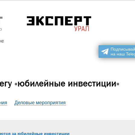
ие
Подписывай
на наш Tele
гу «
юбилейные инвестиции
»
ния
Деловые мероприятия
рются за юбилейные инвестиции