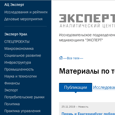
АЦ Эксперт
Исследования и рейтинги
Деловые мероприятия
Эксперт-Урал
Исследовательское подразделен
медиахолдинга "ЭКСПЕРТ"
СПЕЦПРОЕКТЫ
Макроэкономика
Социальное развитие
Все теги
Инфраструктура
Материалы по те
Промышленность
Наука и технологии
Финансы
Публикации
Исследова
Экспорт
Потребительские рынки
Политика
25.11.2019 – Новость
Практика управления
Пермь и Екатеринбург побо