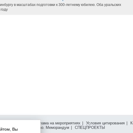
инбургу в масштабах подготовки к 300-летнему юбилею. Оба уральских
 году
клама на сайте
|
Реклама на мероприятиях
|
Условия цитирования
|
К
сперт Урал Сообщество. Меморандум
|
СПЕЦПРОЕКТЫ
айтом, Вы